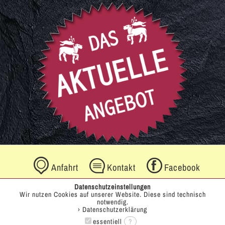
Anfahrt
Kontakt
Facebook
Datenschutzeinstellungen
Wir nutzen Cookies auf unserer Website. Diese sind technisch
notwendig.
› Datenschutzerklärung
HOME
IMPRESSUM
DATENSCHUTZ
essentiell
?